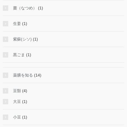
棗（なつめ）
(1)
生姜
(1)
紫蘇(シソ)
(1)
黒ごま
(1)
薬膳を知る
(14)
豆類
(4)
大豆
(1)
小豆
(1)