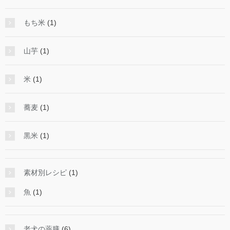
もち米
(1)
山芋
(1)
米
(1)
蕎麦
(1)
黒米
(1)
素材別レシピ
(1)
魚
(1)
老犬の薬膳
(6)