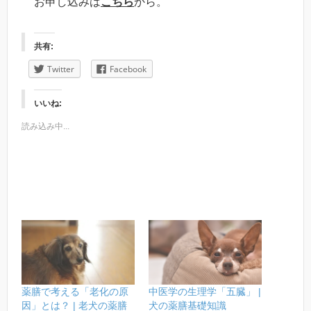
お申し込みは
こちら
から。
共有:
Twitter
Facebook
いいね:
読み込み中...
薬膳で考える「老化の原
中医学の生理学「五臓」 |
因」とは？ | 老犬の薬膳
犬の薬膳基礎知識