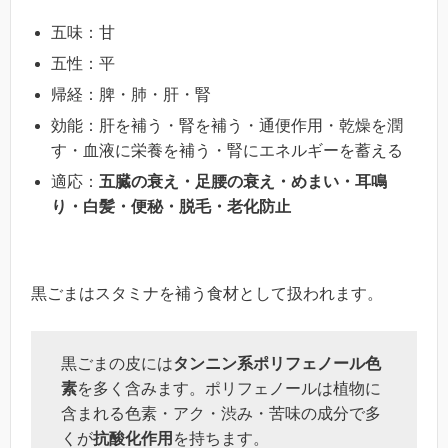
五味：甘
五性：平
帰経：脾・肺・肝・腎
効能：肝を補う・腎を補う・通便作用・乾燥を潤
す・血液に栄養を補う・腎にエネルギーを蓄える
適応：
五臓の衰え・足腰の衰え・めまい・耳鳴
り・白髪・便秘・脱毛・老化防止
黒ごまはスタミナを補う食材として扱われます。
黒ごまの皮には
タンニン系ポリフェノール色
素
を多く含みます。ポリフェノールは植物に
含まれる色素・アク・渋み・苦味の成分で多
くが
抗酸化作用
を持ちます。